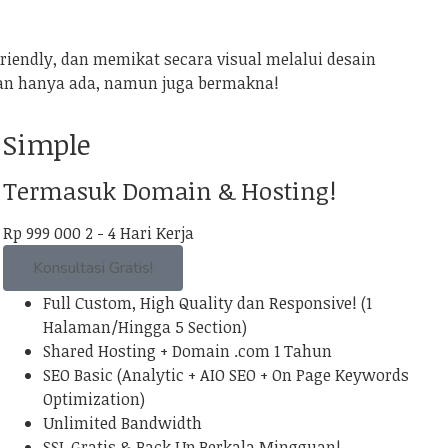
iendly, dan memikat secara visual melalui desain
kan hanya ada, namun juga bermakna!
Simple
Termasuk Domain & Hosting!
Rp
999
000
2 - 4 Hari Kerja
Konsultasi Gratis!
Full Custom, High Quality dan Responsive! (1
Halaman/Hingga 5 Section)
Shared Hosting + Domain .com 1 Tahun
SEO Basic (Analytic + AIO SEO + On Page Keywords
Optimization)
Unlimited Bandwidth
SSL Gratis & Back Up Berkala Mingguan!